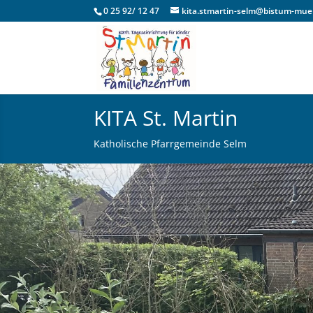
0 25 92/ 12 47
kita.stmartin-selm@bistum-mue
KITA St. Martin
Katholische Pfarrgemeinde Selm