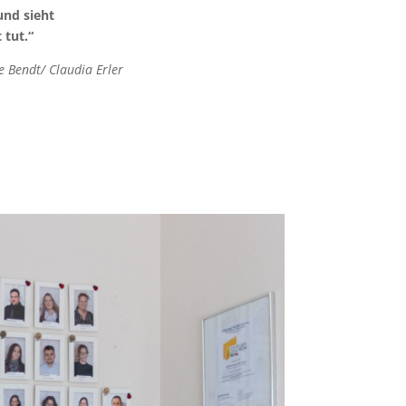
nd sieht
 tut.“
e Bendt/ Claudia Erler