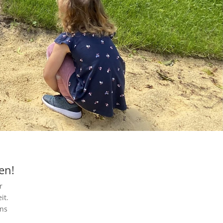
en!
r
it.
uns