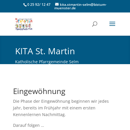
0 25 92/ 12 47
kita.stmartin-selm@bistum-
muenster.de
KITA St. Martin
Katholische Pfarrgemeinde Selm
Eingewöhnung
Die Phase der Eingewöhnung beginnen wir jedes
Jahr, bereits im Frühjahr mit einem ersten
Kennenlernen Nachmittag.
Darauf folgen …